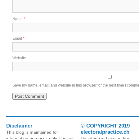
Name
*
Email
*
Website
Save my name, email, and website in this browser for the next time I comme
Disclaimer
© COPYRIGHT 2019
electoralpractice.ch
This blog is maintained for
information purposes only. It is not
Unauthorized use and/or