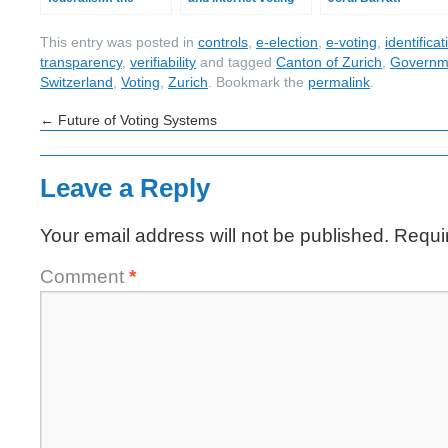
Swiss case” in
RGDPC
This entry was posted in
controls
,
e-election
,
e-voting
,
identificat
transparency
,
verifiability
and tagged
Canton of Zurich
,
Governm
Switzerland
,
Voting
,
Zurich
. Bookmark the
permalink
.
←
Future of Voting Systems
Leave a Reply
Your email address will not be published.
Requi
Comment
*